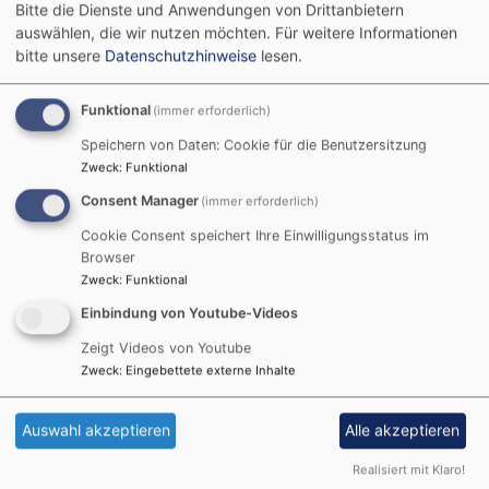
einer lauten Welt voller Unruhe. Hier kann man
Bitte die Dienste und Anwendungen von Drittanbietern
loslassen, Weite erfahren und neue Kraft schöpfen,“ so
auswählen, die wir nutzen möchten.
Für weitere Informationen
der Landesbischof.
bitte unsere
Datenschutzhinweise
lesen.
Die Communität Casteller Ring zählt zu den wenigen
Funktional
(immer erforderlich)
evangelischen Klöstern in Deutschland. Gegründet
Speichern von Daten: Cookie für die Benutzersitzung
wurde die Communität 1950 in Castell von den beiden
Zweck
:
Funktional
Frauen Mater Christel Schmidt und Maria Pfister. Heute
Consent Manager
leben und wirken knapp 30 Schwestern auf dem
(immer erforderlich)
Schwanberg. Von Beginn an war der Schwanberg ein
Cookie Consent speichert Ihre Einwilligungsstatus im
Ort der geistlichen Einkehr, des Zuhörens und der
Browser
Stille, offen für Menschen aller Herkunft und Kultur.
Zweck
:
Funktional
Einbindung von Youtube-Videos
Besonders prägend ist das Engagement der
Zeigt Videos von Youtube
Schwestern für Exerzitien, Seelsorge und
Zweck
:
Eingebettete externe Inhalte
Seminararbeit in den Gästehäusern des Evangelischen
Klosters Schwanberg. Es steht für eine weite und
einladende Spiritualität, die traditionelle Klosterpraxis
Auswahl akzeptieren
Alle akzeptieren
mit modernen geistlichen Angeboten verbindet, betont
Realisiert mit Klaro!
Oberkirchenrat Stefan Blumtritt: „Der Schwanberg ist