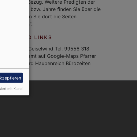
nem lokalen Bezug. Weitere Predigten der
tzten Monate bzw. Jahre finden Sie über die
artseite, wenn Sie dort die Seiten
urückblättern".
ESSEN UND LINKS
er 12 96160 Geiselwind Tel. 99556 318
elkb.de Pfarramt auf Google-Maps Pfarrer
etärin Irmgard Haubenreich Bürozeiten
akzeptieren
nutzermenü
siert mit Klaro!
Anmelden