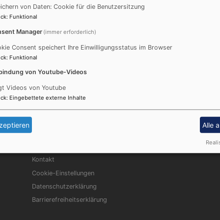
Geiselwind. Diese Steigerwaldgemeinde im
ei
ichern von Daten: Cookie für die Benutzersitzung
Tal der "Reichen Ebrach" mit 15 Ortsteilen
le
ck
:
Funktional
wird 1314 erstmals urkundlich erwähnt. Aus
St
sent Manager
(immer erforderlich)
dem Ortsnamen lässt sich aber
"z
kie Consent speichert Ihre Einwilligungsstatus im Browser
ck
:
Funktional
NFO
ADR
bindung von Youtube-Videos
tende:
Pfarramt Rehweiler Rehweil
gt Videos von Youtube
eMail: pfarramt.rehweiler@
ck
:
Eingebettete externe Inhalte
Hans Gernert Pfarramtssekr
zeptieren
Alle 
Fußbereichsmenü
Be
Reali
Impressum
Kontakt
Cookie-Einstellungen
Datenschutzerklärung
Barrierefreiheitserklärung