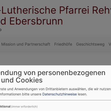
Lutherische Pfarrei Reh
nd Ebersbrunn
b
Mission und Partnerschaft
Friedhöfe
Geschichtsweg
V
ndung von personenbezogenen
 und Cookies
enste und Anwendungen von Drittanbietern auswählen, die wir nutze
Informationen bitte unsere
Datenschutzhinweise
lesen.
GESCHICHTE
als
Rehweiler ist ein Ortsteil des Marktes
Hi
ktional
(immer erforderlich)