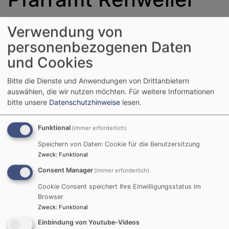
Verwendung von
Evang.-Luth. Pfarramt Rehweiler
personenbezogenen Daten
Rehweiler 12
und Cookies
96160 Geiselwind
Bitte die Dienste und Anwendungen von Drittanbietern
auswählen, die wir nutzen möchten.
Für weitere Informationen
bitte unsere
Datenschutzhinweise
lesen.
Tel. 09556 318
Funktional
(immer erforderlich)
eMail:
pfarramt.rehweiler@elkb.de
Speichern von Daten: Cookie für die Benutzersitzung
Zweck
:
Funktional
www.kirche-rehweiler-fuettersee.de
Consent Manager
(immer erforderlich)
Cookie Consent speichert Ihre Einwilligungsstatus im
Browser
Pfarrer
Zweck
:
Funktional
Einbindung von Youtube-Videos
Hans Gernert