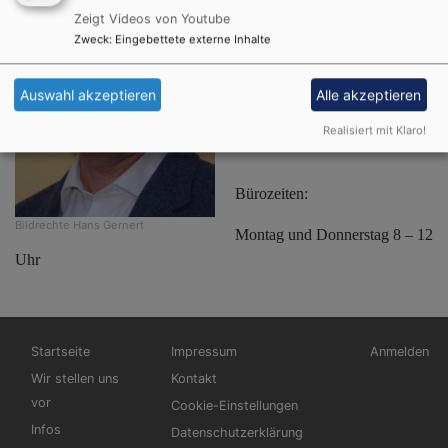
Zeigt Videos von Youtube
Zweck
:
Eingebettete externe Inhalte
Sekretärin
Auswahl akzeptieren
Alle akzeptieren
Irmgard Haubenreich
Realisiert mit Klaro!
Bürozeiten:
Bildrechte
Hans Gernert
Montag und Donnerstag 8 – 12
Uhr
Hauptnavigation
Fußbereichsmenü
Benutzerme
Startseite
Impressum
Anmelden
Wir stellen uns
Kontakt
vor
Cookie-Einstellungen
Infos
Datenschutzerklärung