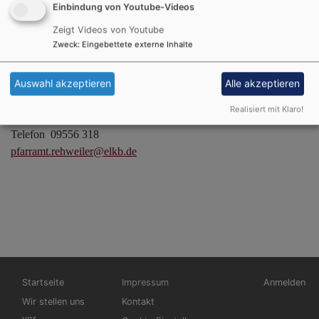
pfarramt.rehweiler@elkb.de
Einbindung von Youtube-Videos
Inhaltlich Verantwortlicher gemäß § 55 Abs. 2 RStV:
Zeigt Videos von Youtube
Zweck
:
Eingebettete externe Inhalte
Pfarrer Hans Gernert
Rehweiler 12
Auswahl akzeptieren
Alle akzeptieren
96160 Geiselwind
Realisiert mit Klaro!
Telefon 09556 318
pfarramt.rehweiler@elkb.de
Hauptnavigation
Fußbereichsmenü
Benutzerme
Startseite
Impressum
Anmelden
Wir stellen uns
Kontakt
vor