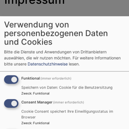
Impressum
für
http://www.kirche-rehweiler-fuettersee.de
Verwendung von
personenbezogenen Daten
http://www.kirche-rehweiler-fuettersee.de
ist ein Angebot der
Evang.-Luth. Kirchengemeinden Rehweiler und Füttersee der
und Cookies
Evangelisch-Lutherischen Kirche in Bayern. Diese ist eine
Bitte die Dienste und Anwendungen von Drittanbietern
Körperschaft des öffentlichen Rechts, vertreten durch Pfarrer
auswählen, die wir nutzen möchten.
Für weitere Informationen
Hans Gernert.
bitte unsere
Datenschutzhinweise
lesen.
Anbieter gemäß § 5 TMG:
Funktional
(immer erforderlich)
Evangelisch-Lutherische Kirchengemeinde Rehweiler
Speichern von Daten: Cookie für die Benutzersitzung
Evang.-Luth. Pfarramt
Zweck
:
Funktional
Rehweiler 12
Consent Manager
(immer erforderlich)
96160 Geiselwind
Cookie Consent speichert Ihre Einwilligungsstatus im
Telefon 09556 318
Browser
Fax 09556 1439
Zweck
:
Funktional