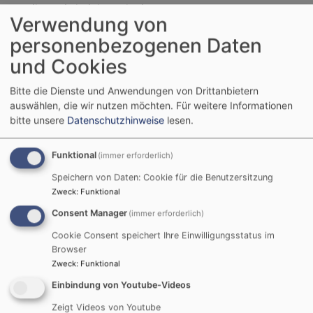
musiker wird nicht reduziert.
Verwendung von
personenbezogenen Daten
Drei Kirchenkreise fusionieren zu neuem
Kirchenkreis „Franken“
und Cookies
Die drei Kirchenkreise Ansbach-Würzburg, Nürnberg
Bitte die Dienste und Anwendungen von Drittanbietern
und Bayreuth werden ab 2027 zu einem Kirchenkreis
auswählen, die wir nutzen möchten.
Für weitere Informationen
„Franken“ zusammengeschlossen. Nach der vor einem
bitte unsere
Datenschutzhinweise
lesen.
Jahr beschlossenen Zusammenlegung der ehemals drei
südlichen Kirchenkreise zum Kirchenkreis „Schwaben-
Funktional
(immer erforderlich)
Altbayern“ hat die Synode damit auch die Weichen zu
einer Strukturanpassung im Norden gestellt. Damit
Speichern von Daten: Cookie für die Benutzersitzung
reduziert sich die Zahl der Kirchenkreise von ehemals
Zweck
:
Funktional
sechs auf zwei. Der neue Kirchenkreis soll ebenfalls
Consent Manager
(immer erforderlich)
von zwei Regionalbischöfinnen oder -bischöfen im
Cookie Consent speichert Ihre Einwilligungsstatus im
Tandem geleitet werden. Eine Leitungsstelle entfällt.
Browser
Der neue Kirchenkreis Franken entspricht nahezu
Zweck
:
Funktional
flächendeckend den bayerischen Regierungsbezirken
Einbindung von Youtube-Videos
Unter-, Mittel- und Oberfranken.
Zeigt Videos von Youtube