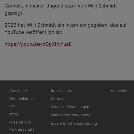
Gernert, in meiner Jugend stark von Willi Schmidt
geprägt.
2023 hat Willi Schmidt ein Interview gegeben, das auf
YouTube veröffentlich ist:
https://youtu.be/cOpXI1vYuaE
Hauptnavigation
Fußbereichsmenü
Benutzerme
Startseite
Impressum
Anmelden
Wir stellen uns
Kontakt
vor
Cookie-Einstellungen
Infos
Datenschutzerklärung
Mission und
Barrierefreiheitserklärung
Partnerschaft