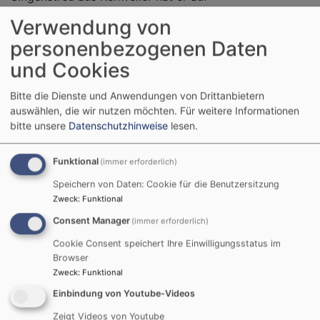
Konfirmandenfreizeiten eng zusammengearbeitet.
Verwendung von
Die Schwestern der
personenbezogenen Daten
Communität Casteller
und Cookies
Ring, die bis 1980 im
Casteller Schlösschen
Bitte die Dienste und Anwendungen von Drittanbietern
lebten und die
auswählen, die wir nutzen möchten.
Für weitere Informationen
bitte unsere
Datenschutzhinweise
lesen.
Sonntagsgottesdienste in
der Grafschaftskirche
mitfeierten, unterstützten
Funktional
(immer erforderlich)
ihn dabei, das Abendmahl
Speichern von Daten: Cookie für die Benutzersitzung
öfter zu feiern. Willi
Zweck
:
Funktional
Schmidt war leutselig und
Consent Manager
(immer erforderlich)
hatte Humor. Bei
Cookie Consent speichert Ihre Einwilligungsstatus im
Tagesfahrten brachte er der Gemeinde bedeutende
Browser
Kirchen und Orte näher. Oberhalb des Schlosses wurde
Zweck
:
Funktional
ein leerstehendes Haus zum Gemeindehaus umgebaut.
Einbindung von Youtube-Videos
1981 hat die Orgelbaufirma Schmid aus Kaufbeuren
eine neue, viermanualige Orgel in das Gehäuse von
Zeigt Videos von Youtube