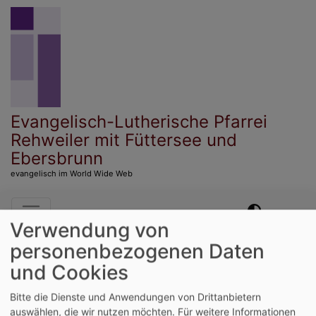
Direkt
zum
Inhalt
Evangelisch-Lutherische Pfarrei
Rehweiler mit Füttersee und
Ebersbrunn
evangelisch im World Wide Web
Hauptnavigation
Verwendung von
personenbezogenen Daten
Startseite
Gottesdienst
und Cookies
Bitte die Dienste und Anwendungen von Drittanbietern
Gottesdienst
auswählen, die wir nutzen möchten.
Für weitere Informationen