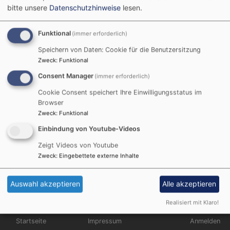
bitte unsere
Datenschutzhinweise
lesen.
Funktional
(immer erforderlich)
Gottesdienste
Speichern von Daten: Cookie für die Benutzersitzung
Zweck
:
Funktional
In der Pfarrei Rehweiler gibt es ein vielfältiges
Consent Manager
(immer erforderlich)
gottesdienstliches Leben:
Cookie Consent speichert Ihre Einwilligungsstatus im
Browser
Zweck
:
Funktional
Einbindung von Youtube-Videos
Weiterlesen
übe
Got
Zeigt Videos von Youtube
Zweck
:
Eingebettete externe Inhalte
Auswahl akzeptieren
Alle akzeptieren
Realisiert mit Klaro!
Hauptnavigation
Fußbereichsmenü
Benutzerme
Startseite
Impressum
Anmelden