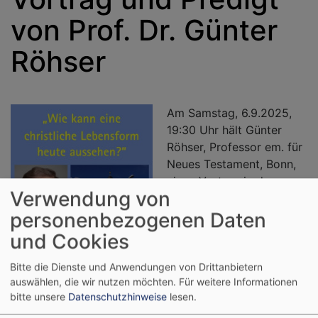
von Prof. Dr. Günter
Röhser
Am Samstag, 6.9.2025,
19:30 Uhr hält Günter
Röhser, Professor em. für
Neues Testament, Bonn,
einen Vortrag in der
Verwendung von
Kirche Rehweiler: „Wie
kann eine christliche
personenbezogenen Daten
Lebensform heute
und Cookies
aussehen?“
Bitte die Dienste und Anwendungen von Drittanbietern
auswählen, die wir nutzen möchten.
Für weitere Informationen
Das ist sicherlich eine
bitte unsere
Datenschutzhinweise
lesen.
Frage, die heute viele
Menschen umtreibt, die