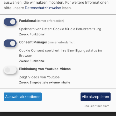
Wiedergründung der
auswählen, die wir nutzen möchten.
Für weitere Informationen
bitte unsere
Datenschutzhinweise
lesen.
Israelitischen
Funktional
(immer erforderlich)
Kultusgemeinde
Speichern von Daten: Cookie für die Benutzersitzung
Zweck
:
Funktional
München vor 80
Consent Manager
(immer erforderlich)
Jahren
Cookie Consent speichert Ihre Einwilligungsstatus im
Browser
Zweck
:
Funktional
Einbindung von Youtube-Videos
2025-07-14 Schreiben von Landesbischof Kopp
Zeigt Videos von Youtube
an die Israelitsche Kultusgemeinde München und an die
Zweck
:
Eingebettete externe Inhalte
Präsidentin Dr. Knobloch.pdf
813.48 KB
Auswahl akzeptieren
Alle akzeptieren
Realisiert mit Klaro!