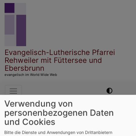
Direkt
zum
Inhalt
Evangelisch-Lutherische Pfarrei
Rehweiler mit Füttersee und
Ebersbrunn
evangelisch im World Wide Web
Hauptnavigation
Verwendung von
personenbezogenen Daten
Startseite
Wiedergründung der Israelitischen
Kultusgemeinde München vor 80 Jahren
und Cookies
Bitte die Dienste und Anwendungen von Drittanbietern