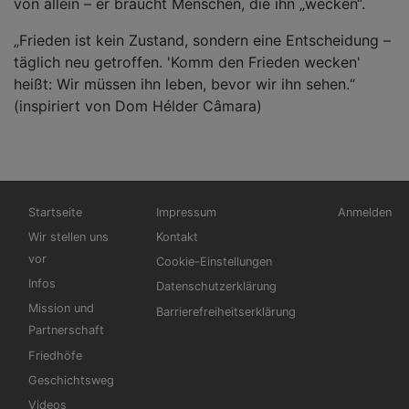
von allein – er braucht Menschen, die ihn „wecken“.
„Frieden ist kein Zustand, sondern eine Entscheidung –
täglich neu getroffen. 'Komm den Frieden wecken'
heißt: Wir müssen ihn leben, bevor wir ihn sehen.“
(inspiriert von Dom Hélder Câmara)
Hauptnavigation
Fußbereichsmenü
Benutzerme
Startseite
Impressum
Anmelden
Wir stellen uns
Kontakt
vor
Cookie-Einstellungen
Infos
Datenschutzerklärung
Mission und
Barrierefreiheitserklärung
Partnerschaft
Friedhöfe
Geschichtsweg
Videos