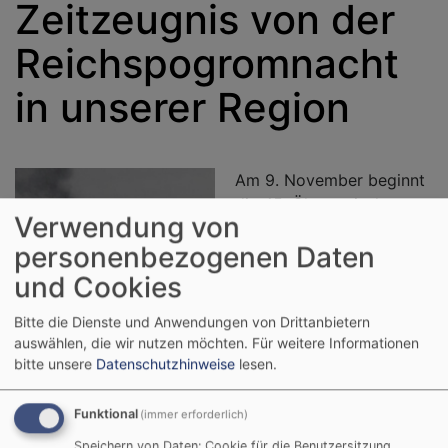
Zeitzeugnis von der
Reichspogromnacht
in unserer Region
Am 9. November beginnt
die 45. Ökumenische
Verwendung von
FriedensDekade. In den
personenbezogenen Daten
Gottesdiensten am 9.
November hören wir das
und Cookies
Zeitzeugnis von Jakob
Bitte die Dienste und Anwendungen von Drittanbietern
(Heinz) Fröhlich, der als
auswählen, die wir nutzen möchten.
Für weitere Informationen
12-Jähriger die
bitte unsere
Datenschutzhinweise
lesen.
Geschehnisse um die
Reichspogromnacht vom
Funktional
(immer erforderlich)
9. auf den 10. November 1938 in Würzburg,
Kleinlangheim und Wiesenbronn erlebte. Es ist eine
Speichern von Daten: Cookie für die Benutzersitzung