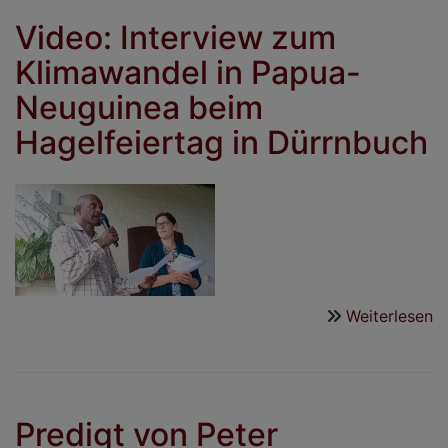
on
Video: Interview zum
Klimawandel in Papua-
Neuguinea beim
Hagelfeiertag in Dürrnbuch
Weiterlesen
ü
V
I
z
K
Predigt von Peter
in