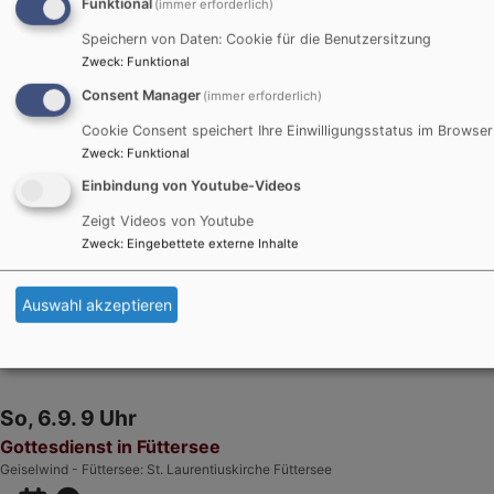
So, 23.8. 10 Uhr
Funktional
(immer erforderlich)
Gottesdienst in Rehweiler
Speichern von Daten: Cookie für die Benutzersitzung
mit Prädikant Edmund Mix
Zweck
:
Funktional
Geiselwind - Rehweiler
St. Matthäuskirche
Consent Manager
(immer erforderlich)
Cookie Consent speichert Ihre Einwilligungsstatus im Browser
Zweck
:
Funktional
Einbindung von Youtube-Videos
So, 30.8. 9:30 Uhr
Zeigt Videos von Youtube
Gottesdienst zur Kirchweih in Wasserberndorf
Zweck
:
Eingebettete externe Inhalte
anschl. Weißwurstfrühstück und Kirchenkaffee
Geiselwind - Wasserberndorf
Landeskirchliche Gemeinschaft Wasserberndorf
Auswahl akzeptieren
So, 6.9. 9 Uhr
Gottesdienst in Füttersee
Geiselwind - Füttersee
St. Laurentiuskirche Füttersee