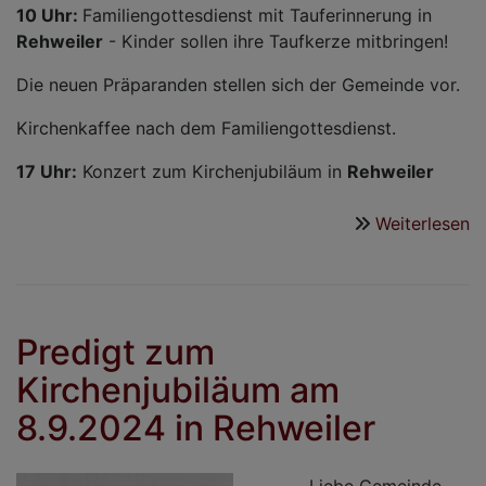
10 Uhr:
Familiengottesdienst mit Tauferinnerung in
Rehweiler
- Kinder sollen ihre Taufkerze mitbringen!
Die neuen Präparanden stellen sich der Gemeinde vor.
Kirchenkaffee nach dem Familiengottesdienst.
17 Uhr:
Konzert zum Kirchenjubiläum in
Rehweiler
Weiterlesen
ü
E
a
6.
O
Predigt zum
Kirchenjubiläum am
8.9.2024 in Rehweiler
Liebe Gemeinde,