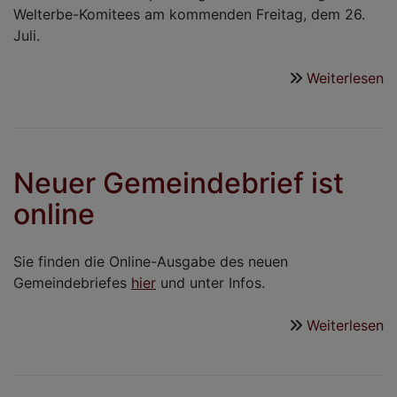
Welterbe-Komitees am kommenden Freitag, dem 26.
Juli.
Weiterlesen
ü
H
i
M
F
Neuer Gemeindebrief ist
a
online
2
u
1
Sie finden die Online-Ausgabe des neuen
U
Gemeindebriefes
hier
und unter Infos.
Weiterlesen
ü
N
G
is