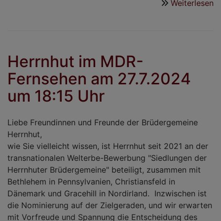
Weiterlesen
ü
Ic
l
-
C
Herrnhut im MDR-
le
Fernsehen am 27.7.2024
in
m
um 18:15 Uhr
Liebe Freundinnen und Freunde der Brüdergemeine
Herrnhut,
wie Sie vielleicht wissen, ist Herrnhut seit 2021 an der
transnationalen Welterbe-Bewerbung "Siedlungen der
Herrnhuter Brüdergemeine" beteiligt, zusammen mit
Bethlehem in Pennsylvanien, Christiansfeld in
Dänemark und Gracehill in Nordirland. Inzwischen ist
die Nominierung auf der Zielgeraden, und wir erwarten
mit Vorfreude und Spannung die Entscheidung des