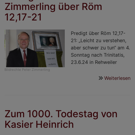
Zimmerling über Röm
P
N
12,17-21
b
H
in
Predigt über Röm 12,17-
D
21: „Leicht zu verstehen,
aber schwer zu tun“ am 4.
Sonntag nach Trinitatis,
23.6.24 in Rehweiler
Bildrechte
Peter Zimmerling
Weiterlesen
ü
P
v
P
Z
Zum 1000. Todestag von
ü
Kasier Heinrich
R
12