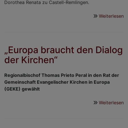
Dorothea Renata zu Castell-Remlingen.
Weiterlesen
ü
P
z
K
a
„Europa braucht den Dialog
8
der Kirchen“
in
R
Regionalbischof Thomas Prieto Peral in den Rat der
Gemeinschaft Evangelischer Kirchen in Europa
(GEKE) gewählt
Weiterlesen
ü
„
b
d